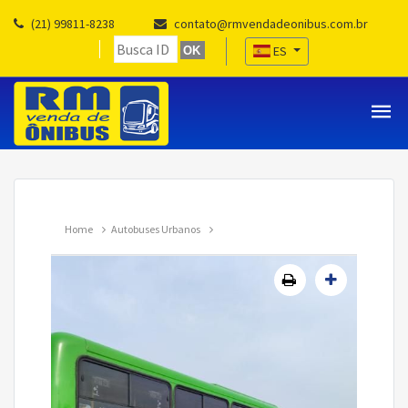
(21) 99811-8238
contato@rmvendadeonibus.com.br
ES
OK
Home
Autobuses Urbanos