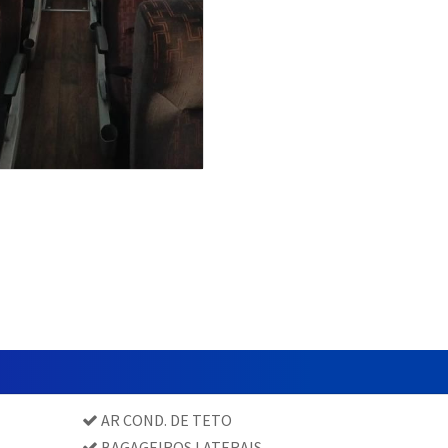
AR COND. DE TETO
BAGAGEIROS LATERAIS