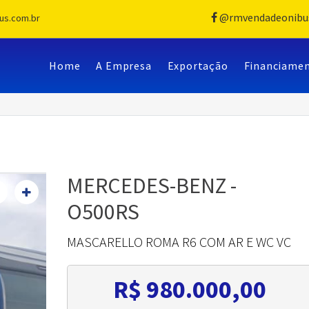
@rmvendadeonibu
us.com.br
Home
A Empresa
Exportação
Financiame
MERCEDES-BENZ -
O500RS
MASCARELLO ROMA R6 COM AR E WC VC
R$ 980.000,00