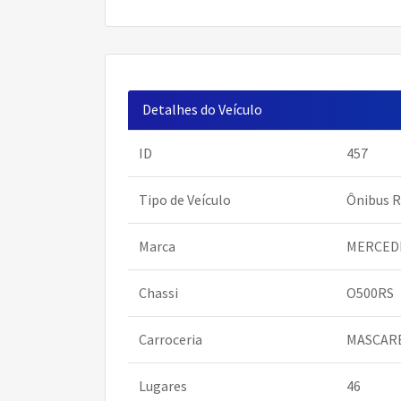
Detalhes do Veículo
ID
457
Tipo de Veículo
Ônibus R
Marca
MERCED
Chassi
O500RS
Carroceria
MASCARE
Lugares
46