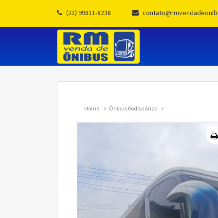
(21) 99811-8238
contato@rmvendadeonib
Home
Ônibus Rodoviários