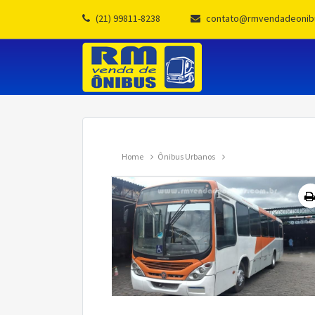
(21) 99811-8238
contato@rmvendadeonib
Home
Ônibus Urbanos