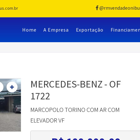
@rmvendadeonibu
us.com.br
Home
A Empresa
Exportação
Financiame
MERCEDES-BENZ - OF
1722
MARCOPOLO TORINO COM AR COM
ELEVADOR VF